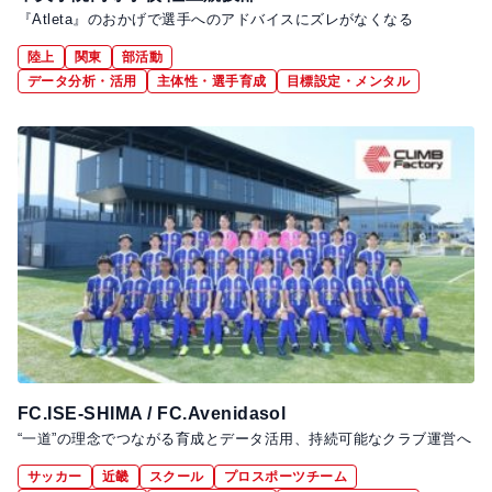
『Atleta』のおかげで選手へのアドバイスにズレがなくなる
陸上
関東
部活動
データ分析・活用
主体性・選手育成
目標設定・メンタル
FC.ISE-SHIMA / FC.Avenidasol
“一道”の理念でつながる育成とデータ活用、持続可能なクラブ運営へ
サッカー
近畿
スクール
プロスポーツチーム