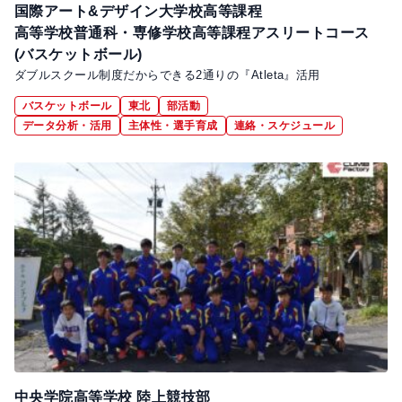
国際アート&デザイン大学校高等課程
高等学校普通科・専修学校高等課程アスリートコース
(バスケットボール)
ダブルスクール制度だからできる2通りの『Atleta』活用
バスケットボール
東北
部活動
データ分析・活用
主体性・選手育成
連絡・スケジュール
中央学院高等学校 陸上競技部