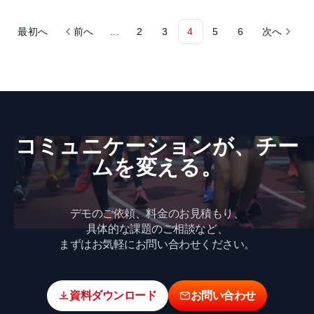
最初へ
前へ
...
2
3
4
5
6
次へ
コミュニケーションが、​チー
ムを​変える。
デモのご依頼、料金のお見積もり、
具体的な課題のご相談など、
まずはお気軽にお問い合わせください。
資料ダウンロード
お問い合わせ