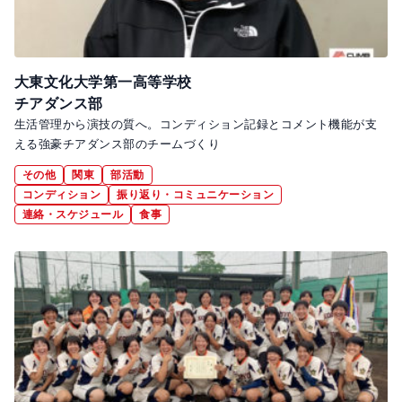
大東文化大学第一高等学校
チアダンス部
生活管理から演技の質へ。コンディション記録とコメント機能が支
える強豪チアダンス部のチームづくり
その他
関東
部活動
コンディション
振り返り・コミュニケーション
連絡・スケジュール
食事