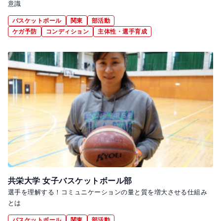
意識
バスケットボール
関東
部活動
ケガ予防
コンディション
主体性・選手育成
共栄大学 女子バスケットボール部
選手を理解する！コミュニケーションの量と質を増大させる仕組み
とは
バスケットボール
関東
部活動